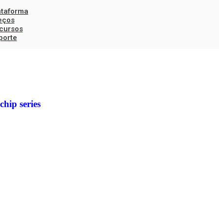
ataforma
eços
cursos
porte
hip series