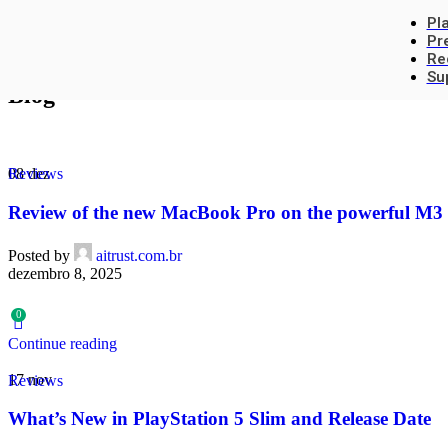
Skip to navigation
Skip to main content
Pl
Pr
Home
Blog
Re
Su
Blog
08
dez
Reviews
Review of the new MacBook Pro on the powerful M3 c
Posted by
aitrust.com.br
dezembro 8, 2025
0
Continue reading
17
nov
Reviews
What’s New in PlayStation 5 Slim and Release Date