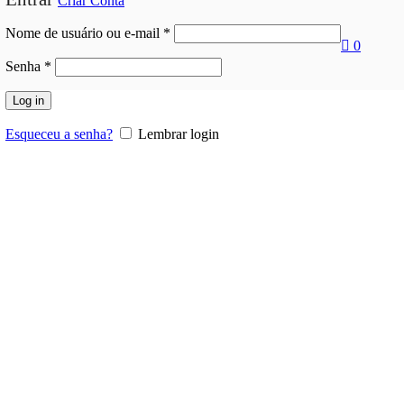
Criar Conta
Nome de usuário ou e-mail
*
0
Senha
*
Log in
Esqueceu a senha?
Lembrar login