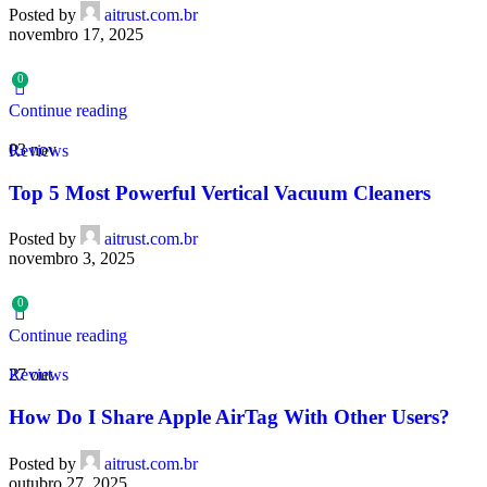
Posted by
aitrust.com.br
novembro 17, 2025
0
Continue reading
03
nov
Reviews
Top 5 Most Powerful Vertical Vacuum Cleaners
Posted by
aitrust.com.br
novembro 3, 2025
0
Continue reading
27
out
Reviews
How Do I Share Apple AirTag With Other Users?
Posted by
aitrust.com.br
outubro 27, 2025